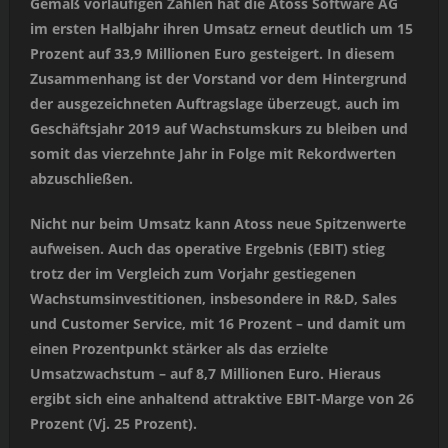
Gemäß vorläufigen Zahlen hat die Atoss Software AG
im ersten Halbjahr ihren Umsatz erneut deutlich um 15
Prozent auf 33,9 Millionen Euro gesteigert. In diesem
Zusammenhang ist der Vorstand vor dem Hintergrund
der ausgezeichneten Auftragslage überzeugt, auch im
Geschäftsjahr 2019 auf Wachstumskurs zu bleiben und
somit das vierzehnte Jahr in Folge mit Rekordwerten
abzuschließen.
Nicht nur beim Umsatz kann Atoss neue Spitzenwerte
aufweisen. Auch das operative Ergebnis (EBIT) stieg
trotz der im Vergleich zum Vorjahr gestiegenen
Wachstumsinvestitionen, insbesondere in R&D, Sales
und Customer Service, mit 16 Prozent – und damit um
einen Prozentpunkt stärker als das erzielte
Umsatzwachstum – auf 8,7 Millionen Euro. Hieraus
ergibt sich eine anhaltend attraktive EBIT-Marge von 26
Prozent (Vj. 25 Prozent).