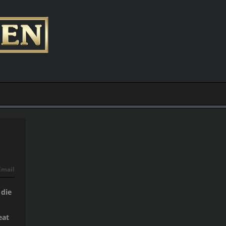
Email
 die
eat