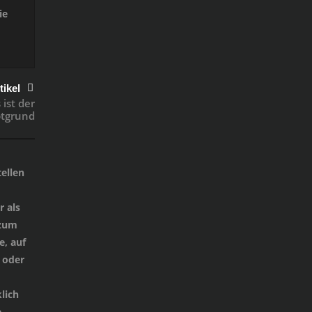
ie
tikel
ist der
tgrund
ellen
 als
 zum
e, auf
 oder
lich
e