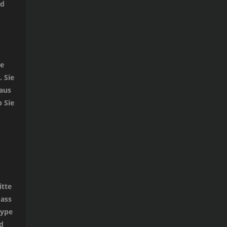
nd
ne
 Sie
aus
 Sie
itte
dass
Hype
d