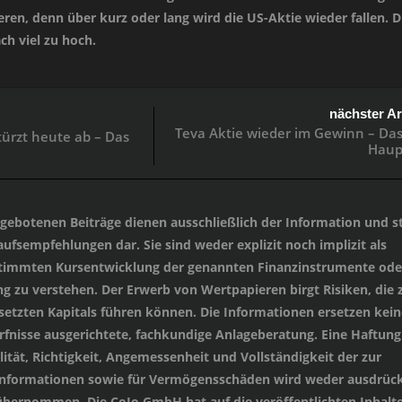
eren, denn über kurz oder lang wird die US-Aktie wieder fallen. D
ch viel zu hoch.
nächster Ar
Teva Aktie wieder im Gewinn – Das 
ürzt heute ab – Das
Haup
angebotenen Beiträge dienen ausschließlich der Information und st
ufsempfehlungen dar. Sie sind weder explizit noch implizit als
stimmten Kursentwicklung der genannten Finanzinstrumente oder
 zu verstehen. Der Erwerb von Wertpapieren birgt Risiken, die
setzten Kapitals führen können. Die Informationen ersetzen kein
ürfnisse ausgerichtete, fachkundige Anlageberatung. Eine Haftung
lität, Richtigkeit, Angemessenheit und Vollständigkeit der zur
 Informationen sowie für Vermögensschäden wird weder ausdrück
übernommen. Die CoJo GmbH hat auf die veröffentlichten Inhalt