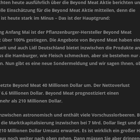
hten heute ausführlich über die Beyond Meat Aktie berichten u
lle Einschätzung für die Beyond Meat Aktie mitteilen, denn die
ist heute stark im Minus – Das ist der Hauptgrund:
g Anfang Mai ist der Pflanzenburger-Hersteller Beyond Meat
t über 100% gestiegen. Die Angebote von Beyond Meat haben ei
eit und auch Lidl Deutschland bietet inzwischen die Produkte an.
s die Hamburger, wie Fleisch schmecken, aber sie bestehen nur 
en. Nun gibt es eine neue Sondermeldung und wir sagen Ihnen, ob
setzte Beyond Meat 40 Millionen Dollar um. Der Nettoverlust
 6,6 Millionen Dollar. Beyond Meat prognostiziert einen
ehr als 210 Millionen Dollar.
inzwischen astronomisch und enthält viele Vorschusslorbeeren. B
die Marktkapitalisierung inzwischen bei 7 Mrd. Dollar liegt und 
0 Millionen Dollar Umsatz erwartet. Es ist wirklich ein großer 
aus noch weiter nach oben gehen. Dann müssen Sie aber dringen