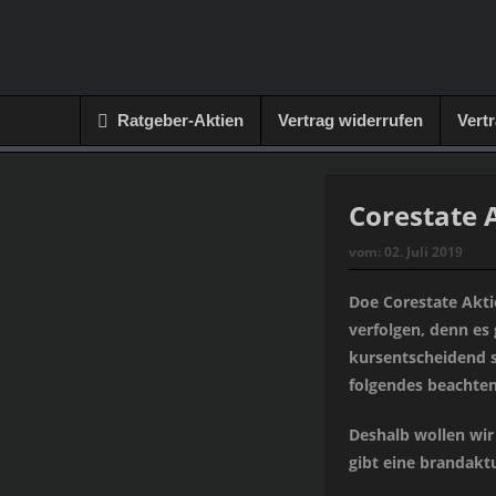
Ratgeber-Aktien
Vertrag widerrufen
Vert
Corestate 
vom:
02. Juli 2019
Doe Corestate Akt
verfolgen, denn es 
kursentscheidend s
folgendes beachten
Deshalb wollen wir
gibt eine brandakt