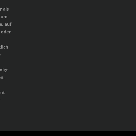
 als
 zum
e, auf
 oder
lich
e
d
olgt
n,
mmt
r