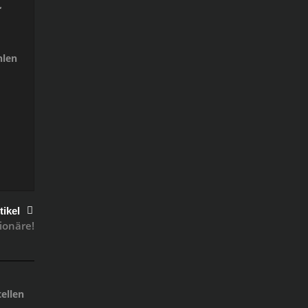
“
hlen
tikel
ionäre!
ellen