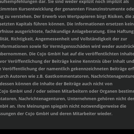
ufsempfehlungen dar. Sie sind weder explizit noch implizit als
stimmten Kursentwicklung der genannten Finanzinstrumente oder
 zu verstehen. Der Erwerb von Wertpapieren birgt Risiken, die
setzten Kapitals führen können. Die Informationen ersetzen kein
ürfnisse ausgerichtete, fachkundige Anlageberatung. Eine Haftung
lität, Richtigkeit, Angemessenheit und Vollständigkeit der zur
 Informationen sowie für Vermögensschäden wird weder ausdrück
übernommen. Die CoJo GmbH hat auf die veröffentlichten Inhalt
 vor Veröffentlichung der Beiträge keine Kenntnis über Inhalt un
e Veröffentlichung der namentlich gekennzeichneten Beiträge erf
durch Autoren wie z.B. Gastkommentatoren, Nachrichtenagenture
essen können die Inhalte der Beiträge auch nicht von
 CoJo GmbH und / oder seinen Mitarbeitern oder Organen besti
tatoren, Nachrichtenagenturen, Unternehmen gehören nicht de
mbH an. Ihre Meinungen spiegeln nicht notwendigerweise die
sungen der CoJo GmbH und deren Mitarbeiter wieder.