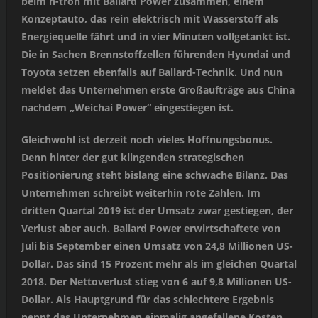
beim h-tron mit Ballard Power zusammen, einem
Konzeptauto, das rein elektrisch mit Wasserstoff als
Energiequelle fährt und in vier Minuten vollgetankt ist.
Die in Sachen Brennstoffzellen führenden Hyundai und
Toyota setzen ebenfalls auf Ballard-Technik. Und nun
meldet das Unternehmen erste Großaufträge aus China
nachdem „Weichai Power“ eingestiegen ist.
Gleichwohl ist derzeit noch vieles Hoffnungsbonus.
Denn hinter der gut klingenden strategischen
Positionierung steht bislang eine schwache Bilanz. Das
Unternehmen schreibt weiterhin rote Zahlen. Im
dritten Quartal 2019 ist der Umsatz zwar gestiegen, der
Verlust aber auch. Ballard Power erwirtschaftete von
Juli bis September einen Umsatz von 24,8 Millionen US-
Dollar. Das sind 15 Prozent mehr als im gleichen Quartal
2018. Der Nettoverlust stieg von 6 auf 9,8 Millionen US-
Dollar. Als Hauptgrund für das schlechtere Ergebnis
nennt das Unternehmen einmalig angefallene Kosten