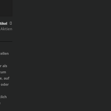
tikel
 Aktien
ellen
 als
 zum
e, auf
 oder
lich
e
d