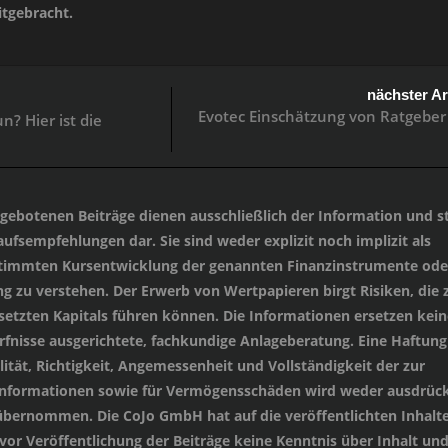
tgebracht.
nächster Ar
Evotec Einschätzung von Ratgeber
n? Hier ist die
angebotenen Beiträge dienen ausschließlich der Information und st
ufsempfehlungen dar. Sie sind weder explizit noch implizit als
stimmten Kursentwicklung der genannten Finanzinstrumente oder
 zu verstehen. Der Erwerb von Wertpapieren birgt Risiken, die
setzten Kapitals führen können. Die Informationen ersetzen kein
ürfnisse ausgerichtete, fachkundige Anlageberatung. Eine Haftung
lität, Richtigkeit, Angemessenheit und Vollständigkeit der zur
 Informationen sowie für Vermögensschäden wird weder ausdrück
übernommen. Die CoJo GmbH hat auf die veröffentlichten Inhalt
 vor Veröffentlichung der Beiträge keine Kenntnis über Inhalt un