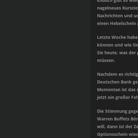
Endlich gibt es wie
nagelneues Kursziel
Nachrichten und un
einen Hebelschein 
Letzte Woche haben
können und wie Sie
Sie heute, was der
müssen.
Nachdem es richtig
Deutschen Bank geg
Momentan ist das d
jetzt ein großer Fe
Die Stimmung gege
Warren Buffets Bör
will, dann ist der 
Optionsschein wie