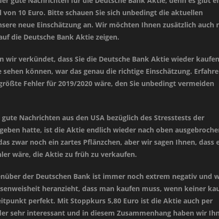
der gute Nachrichten für die Deutsche Bank Aktie, denn es gibt e
 von 10 Euro. Bitte schauen Sie sich unbedingt die aktuellen
sere neue Einschätzung an. Wir möchten Ihnen zusätzlich auch 
auf die Deutsche Bank Aktie zeigen.
 wir verkündet, dass Sie die Deutsche Bank Aktie wieder kaufe
 sehen können, war das genau die richtige Einschätzung. Erfahr
 größte Fehler für 2019/2020 wäre, den Sie unbedingt vermeiden
 gute Nachrichten aus den USA bezüglich des Stresstests der
eben hatte, ist die Aktie endlich wieder nach oben ausgebroche
as zwar noch ein zartes Pflänzchen, aber wir sagen Ihnen, dass 
hler wäre, die Aktie zu früh zu verkaufen.
nüber der Deutschen Bank ist immer noch extrem negativ und 
senweisheit heranzieht, dass man kaufen muss, wenn keiner ka
Zeitpunkt perfekt. Mit Stoppkurs 5,80 Euro ist die Aktie auch per
der sehr interessant und in diesem Zusammenhang haben wir Ih