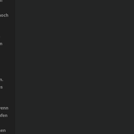
in
noch
n
en
n.
es
wenn
ufen
nen