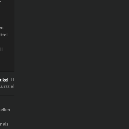
.
n
en
ttel
g
ll
tikel
ursziel
ellen
 als