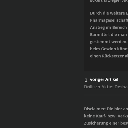
Eckert & Ziegler Ak
Durch die weitere B
Pharmagesellschaft
Anstieg im Bereich
Barmittel, die man
gestemmt werden. Di
beim Gewinn könnte 
einen Rücksetzer 
voriger Artikel
Drillisch Aktie: Desha
Disclaimer
: Die hier 
keine Kauf- bzw. Verka
Zusicherung einer be