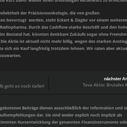
tie kurz davor wieder einen dreistelligen Aktienkurs zu erreichen
eliebtheit der Präzisionsonkologie, die von großen
en bevorzugt werden, steht Eckert & Ziegler vor einem weitere
 Radiopharma. Durch das Cashflow-starke Geschäft und den hoh
 im Bestand hat, könnten denkbare Zukäufe sogar ohne Fremdmi
e Aktie ist aktuell nicht mehr billig, wegen des starken Anstie
sich ein Kauf langfristig trotzdem lohnen. Wir raten aber aktue
abzuwarten.
nächster Ar
Teva Aktie: Brutales K
lb geht es noch tiefer!
angebotenen Beiträge dienen ausschließlich der Information und st
ufsempfehlungen dar. Sie sind weder explizit noch implizit als
stimmten Kursentwicklung der genannten Finanzinstrumente oder