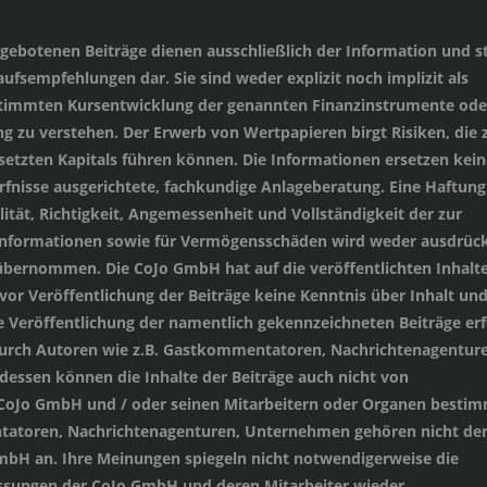
angebotenen Beiträge dienen ausschließlich der Information und st
ufsempfehlungen dar. Sie sind weder explizit noch implizit als
stimmten Kursentwicklung der genannten Finanzinstrumente oder
 zu verstehen. Der Erwerb von Wertpapieren birgt Risiken, die
setzten Kapitals führen können. Die Informationen ersetzen kein
ürfnisse ausgerichtete, fachkundige Anlageberatung. Eine Haftung
lität, Richtigkeit, Angemessenheit und Vollständigkeit der zur
 Informationen sowie für Vermögensschäden wird weder ausdrück
übernommen. Die CoJo GmbH hat auf die veröffentlichten Inhalt
 vor Veröffentlichung der Beiträge keine Kenntnis über Inhalt un
e Veröffentlichung der namentlich gekennzeichneten Beiträge erf
durch Autoren wie z.B. Gastkommentatoren, Nachrichtenagenture
essen können die Inhalte der Beiträge auch nicht von
 CoJo GmbH und / oder seinen Mitarbeitern oder Organen besti
tatoren, Nachrichtenagenturen, Unternehmen gehören nicht de
mbH an. Ihre Meinungen spiegeln nicht notwendigerweise die
sungen der CoJo GmbH und deren Mitarbeiter wieder.