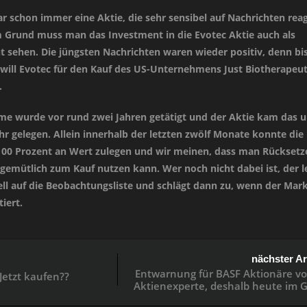
r schon immer eine Aktie, die sehr sensibel auf Nachrichten reag
 Grund muss man das Investment in die Evotec Aktie auch als
t sehen. Die jüngsten Nachrichten waren wieder positiv, denn bi
r will Evotec für den Kauf des US-Unternehmens Just Biotherapeut
.
me wurde vor rund zwei Jahren getätigt und der Aktie kam das u
r gelegen. Allein innerhalb der letzten zwölf Monate konnte die
100 Prozent an Wert zulegen und wir meinen, dass man Rücksetz
 gemütlich zum Kauf nutzen kann. Wer noch nicht dabei ist, der l
ell auf die Beobachtungsliste und schlägt dann zu, wenn der Mar
iert.
nächster Ar
Entwarnung für BASF Aktionäre v
Jetzt kaufen??
Aktienexperte, deshalb heute im 