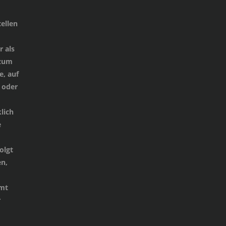
ellen
 als
 zum
e, auf
 oder
lich
e
d
olgt
n,
mmt
r