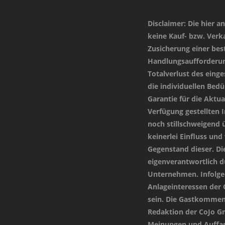
Disclaimer
: Die hier 
keine Kauf- bzw. Verka
Zusicherung einer be
Handlungsaufforderung
Totalverlust des einge
die individuellen Bed
Garantie für die Aktua
Verfügung gestellten
noch stillschweigend 
keinerlei Einfluss und
Gegenstand dieser. Di
eigenverantwortlich 
Unternehmen. Infolged
Anlageinteressen der
sein. Die Gastkommen
Redaktion der CoJo G
Meinungen und Auffas