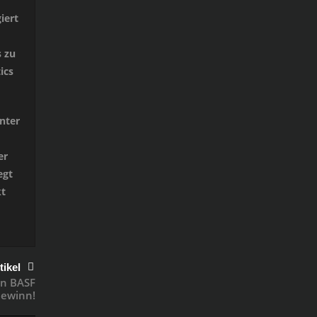
iert
s zu
ics
nter
er
egt
kt
tikel
on BASF
Gewinn!