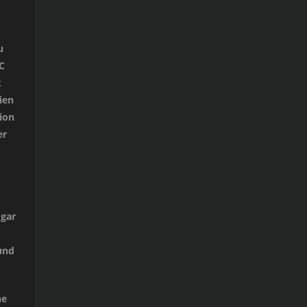
u
C
k
ien
ion
er
ogar
und
ne