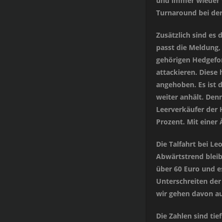
und immer wieder w
Turnaround bei de
Zusätzlich sind es
passt die Meldung,
gehörigen Hedgefon
attackieren. Diese
angehoben. Es ist 
weiter anhält. Den
Leerverkäufer d
Prozent. Mit einer 
Die Talfahrt bei 
Abwärtstrend bleibt
über 60 Euro und e
Unterschreiten der
wir gehen davon aus
Die Zahlen sind tie