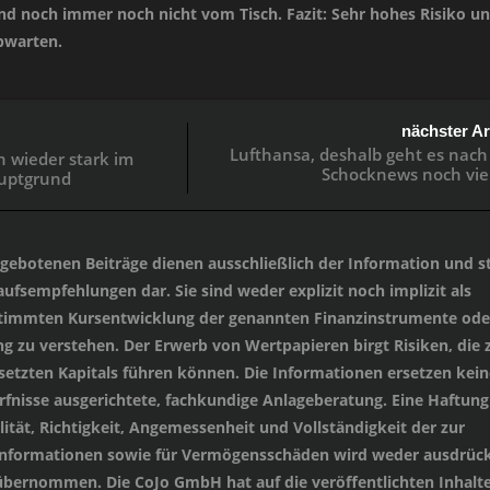
nd noch immer noch nicht vom Tisch. Fazit: Sehr hohes Risiko u
abwarten.
nächster Ar
Lufthansa, deshalb geht es nach
n wieder stark im
Schocknews noch viel 
auptgrund
angebotenen Beiträge dienen ausschließlich der Information und st
ufsempfehlungen dar. Sie sind weder explizit noch implizit als
stimmten Kursentwicklung der genannten Finanzinstrumente oder
 zu verstehen. Der Erwerb von Wertpapieren birgt Risiken, die
setzten Kapitals führen können. Die Informationen ersetzen kein
ürfnisse ausgerichtete, fachkundige Anlageberatung. Eine Haftung
lität, Richtigkeit, Angemessenheit und Vollständigkeit der zur
 Informationen sowie für Vermögensschäden wird weder ausdrück
übernommen. Die CoJo GmbH hat auf die veröffentlichten Inhalt