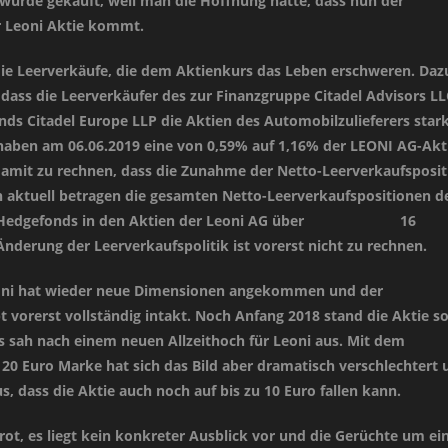
urde gekauft, weil man die Hoffnung hatte, dass nun der
r Leoni Aktie kommt.
 die Leerverkäufe, die dem Aktienkurs das Leben erschweren. Daz
 dass die Leerverkäufer des zur Finanzgruppe Citadel Advisors LL
ds Citadel Europe LLP die Aktien des Automobilzulieferers star
 haben am 06.06.2019 eine von 0,59% auf 1,16% der LEONI AG-Akt
damit zu rechnen, dass die Zunahme der Netto-Leerverkaufsposit
n aktuell betragen die gesamten Netto-Leerverkaufspositionen d
er Hedgefonds in den Aktien der Leoni AG über 16
Änderung der Leerverkaufspolitik ist vorerst nicht zu rechnen.
Leoni hat wieder neue Dimensionen angekommen und der
 vorerst vollständig intakt. Noch Anfang 2018 stand die Aktie s
s sah nach einem neuen Allzeithoch für Leoni aus. Mit dem
 20 Euro Marke hat sich das Bild aber dramatisch verschlechtert 
, dass die Aktie auch noch auf bis zu 10 Euro fallen kann.
frot, es liegt kein konkreter Ausblick vor und die Gerüchte um ei