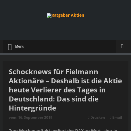
Menu
Schocknews für Fielmann
Aktionäre – Deshalb ist die Aktie
heute Verlierer des Tages in
Deutschland: Das sind die
Hintergründe
vom:
16. September 2019
Drucken
Email
Zum Wochenauftakt verliert der DAX an Wert, aber in