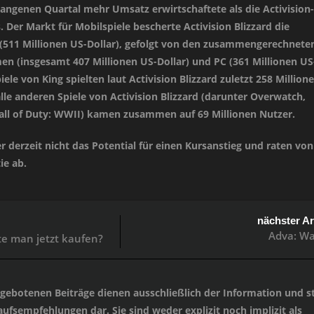
angenen Quartal mehr Umsatz erwirtschaftete als die Activision-
. Der Markt für Mobilspiele bescherte Activision Blizzard die
511 Millionen US-Dollar), gefolgt von den zusammengerechnete
en (insgesamt 407 Millionen US-Dollar) und PC (361 Millionen US
iele von King spielten laut Activision Blizzard zuletzt 258 Million
le anderen Spiele von Activision Blizzard (darunter Overwatch,
ll of Duty: WWII) kamen zusammen auf 69 Millionen Nutzer.
er derzeit nicht das Potential für einen Kursanstieg und raten von
ie ab.
nächster Ar
Adva: W
te man jetzt kaufen?
angebotenen Beiträge dienen ausschließlich der Information und st
ufsempfehlungen dar. Sie sind weder explizit noch implizit als