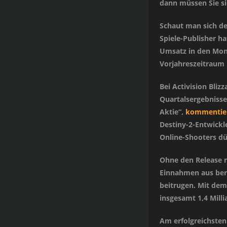
dann müssen Sie si
Schaut man sich den
Spiele-Publisher ha
Umsatz in den Mona
Vorjahreszeitraum 
Bei Activision Bliz
Quartalsergebnisse
Aktie“,
kommentier
Destiny-2-Entwickl
Online-Shooters dü
Ohne den Release n
Einnahmen aus berei
beitrugen. Mit dem
insgesamt 1,4 Mill
Am erfolgreichsten 