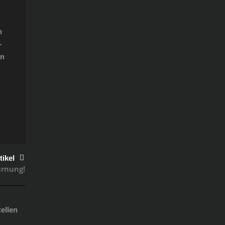
n
-
en
tikel
arnung!
ellen