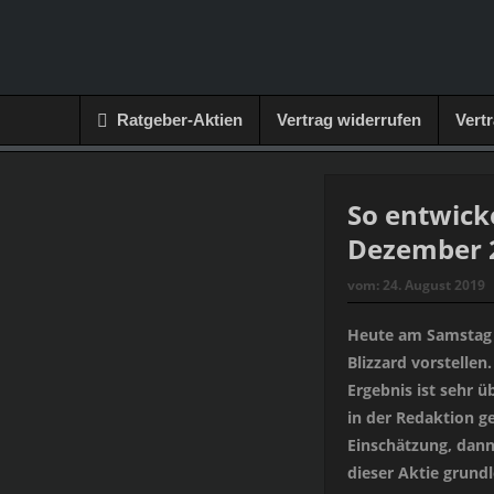
Ratgeber-Aktien
Vertrag widerrufen
Vert
So entwicke
Dezember 2
vom:
24. August 2019
Heute am Samstag m
Blizzard vorstelle
Ergebnis ist sehr ü
in der Redaktion g
Einschätzung, dann
dieser Aktie grund