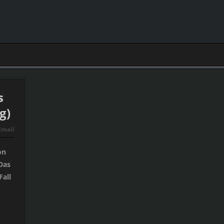
s
g)
Email
on
Das
Fall