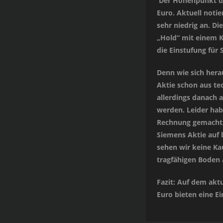
Der Höhenpunkt der
Euro. Aktuell notie
sehr niedrig an. D
„Hold“ mit einem K
die Einstufung für 
Denn wie sich herau
Aktie schon aus te
allerdings danach 
werden. Leider hab
Rechnung gemacht, 
Siemens Aktie auf 
sehen wir keine Ka
tragfähigen Boden 
Fazit: Auf dem akt
Euro bieten eine Ei