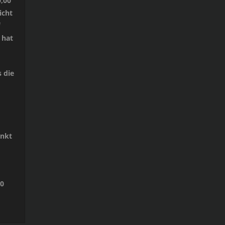
,00
icht
 hat
 die
unkt
00