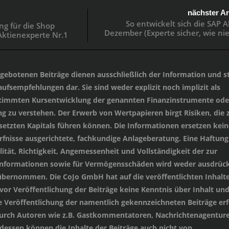
nächster Ar
So entwickelt sich die SAP A
ng für die Shop
Dezember (Experte sicher, wie nie
Aktienexperte Nr.1
angebotenen Beiträge dienen ausschließlich der Information und st
ufsempfehlungen dar. Sie sind weder explizit noch implizit als
stimmten Kursentwicklung der genannten Finanzinstrumente oder
 zu verstehen. Der Erwerb von Wertpapieren birgt Risiken, die
setzten Kapitals führen können. Die Informationen ersetzen kein
ürfnisse ausgerichtete, fachkundige Anlageberatung. Eine Haftung
lität, Richtigkeit, Angemessenheit und Vollständigkeit der zur
 Informationen sowie für Vermögensschäden wird weder ausdrück
übernommen. Die CoJo GmbH hat auf die veröffentlichten Inhalt
 vor Veröffentlichung der Beiträge keine Kenntnis über Inhalt un
e Veröffentlichung der namentlich gekennzeichneten Beiträge erf
durch Autoren wie z.B. Gastkommentatoren, Nachrichtenagenture
essen können die Inhalte der Beiträge auch nicht von