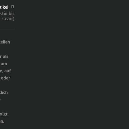
tikel
ktie bis
 zuvor)
ellen
 als
 zum
e, auf
 oder
lich
e
d
olgt
n,