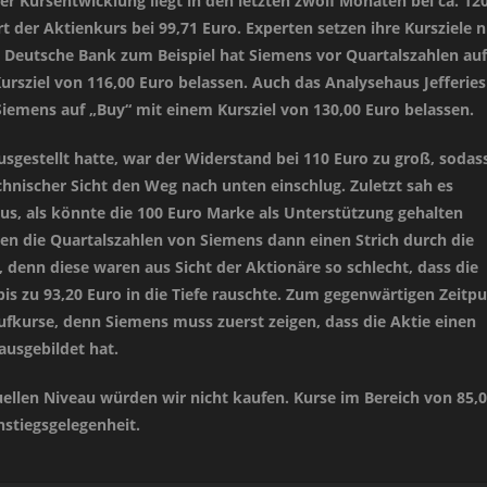
 Kursentwicklung liegt in den letzten zwölf Monaten bei ca. 120
rt der Aktienkurs bei 99,71 Euro. Experten setzen ihre Kursziele n
ie Deutsche Bank zum Beispiel hat Siemens vor Quartalszahlen auf
ursziel von 116,00 Euro belassen. Auch das Analysehaus Jefferies
Siemens auf „Buy“ mit einem Kursziel von 130,00 Euro belassen.
sgestellt hatte, war der Widerstand bei 110 Euro zu groß, sodass
chnischer Sicht den Weg nach unten einschlug. Zuletzt sah es
aus, als könnte die 100 Euro Marke als Unterstützung gehalten
en die Quartalszahlen von Siemens dann einen Strich durch die
denn diese waren aus Sicht der Aktionäre so schlecht, dass die
bis zu 93,20 Euro in die Tiefe rauschte. Zum gegenwärtigen Zeitp
ufkurse, denn Siemens muss zuerst zeigen, dass die Aktie einen
ausgebildet hat.
uellen Niveau würden wir nicht kaufen. Kurse im Bereich von 85,
nstiegsgelegenheit.