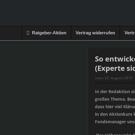
Ratgeber-Aktien
Vertrag widerrufen
Vert
So entwick
(Experte si
vom:
22. August 2019
In der Redaktion si
großes Thema. Beac
dass hier viel Klär
in den Aktienkurs 
Fondsmanager uns h