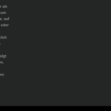
 als
 zum
e, auf
 oder
lich
e
d
olgt
n,
mmt
r