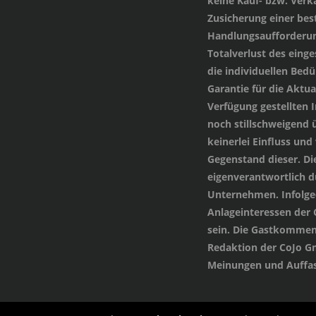
keine Kauf- bzw. Verka
Zusicherung einer be
Handlungsaufforderung
Totalverlust des einge
die individuellen Bed
Garantie für die Aktua
Verfügung gestellten
noch stillschweigend 
keinerlei Einfluss und
Gegenstand dieser. Di
eigenverantwortlich 
Unternehmen. Infolged
Anlageinteressen der
sein. Die Gastkommen
Redaktion der CoJo G
Meinungen und Auffas