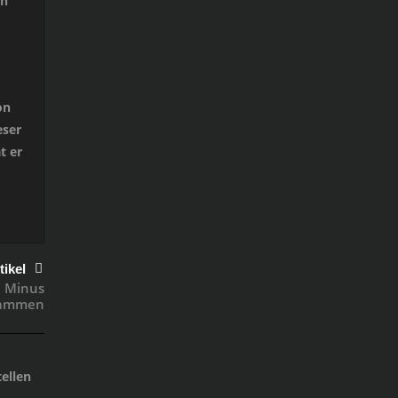
in
on
eser
t er
tikel
n Minus
usammen
ellen