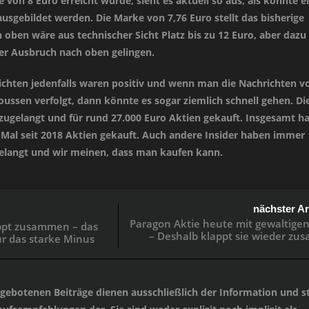
on 8 Euro erreicht wurde, sieht es aktuell so aus, als könnte e
usgebildet werden. Die Marke von 7,76 Euro stellt das bisherige
h oben wäre aus technischer Sicht Platz bis zu 12 Euro, aber dazu
der Ausbruch nach oben gelingen.
ichten jedenfalls waren positiv und wenn man die Nachrichten v
oussen verfolgt, dann könnte es sogar ziemlich schnell gehen. Di
 zugelangt und für rund 27.000 Euro Aktien gekauft. Insgesamt ha
 Mal seit 2018 Aktien gekauft. Auch andere Insider haben immer
gelangt und wir meinen, dass man kaufen kann.
nächster Ar
Paragon Aktie heute mit gewaltige
appt zusammen – das
– Deshalb klappt sie wieder z
ür das starke Minus
angebotenen Beiträge dienen ausschließlich der Information und st