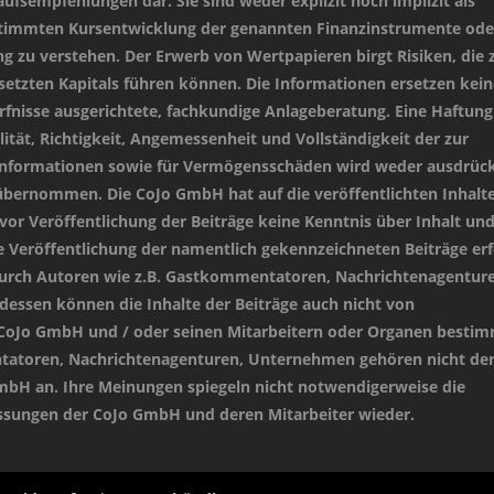
ufsempfehlungen dar. Sie sind weder explizit noch implizit als
stimmten Kursentwicklung der genannten Finanzinstrumente oder
 zu verstehen. Der Erwerb von Wertpapieren birgt Risiken, die
setzten Kapitals führen können. Die Informationen ersetzen kein
ürfnisse ausgerichtete, fachkundige Anlageberatung. Eine Haftung
lität, Richtigkeit, Angemessenheit und Vollständigkeit der zur
 Informationen sowie für Vermögensschäden wird weder ausdrück
übernommen. Die CoJo GmbH hat auf die veröffentlichten Inhalt
 vor Veröffentlichung der Beiträge keine Kenntnis über Inhalt un
e Veröffentlichung der namentlich gekennzeichneten Beiträge erf
durch Autoren wie z.B. Gastkommentatoren, Nachrichtenagenture
essen können die Inhalte der Beiträge auch nicht von
 CoJo GmbH und / oder seinen Mitarbeitern oder Organen besti
tatoren, Nachrichtenagenturen, Unternehmen gehören nicht de
mbH an. Ihre Meinungen spiegeln nicht notwendigerweise die
sungen der CoJo GmbH und deren Mitarbeiter wieder.