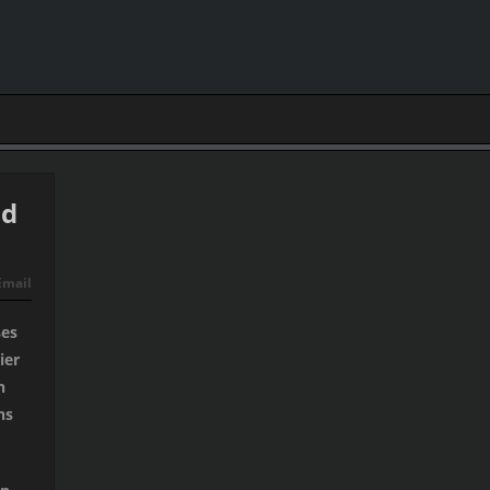
nd
Email
ßes
ier
n
ns