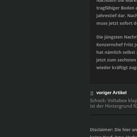
Nachdem die Marke v
tragfähiger Boden a
Jahrestief dar. Nac
muss jetzt sofort 
Die jüngsten Nachr
Konzernchef Fritz J
hat nämlich selbst
jetzt zum sechsten
wieder kräftigt zu
voriger Artikel
Schock: Voltabox kl
ist der Hintergrund f
Disclaimer
: Die hier 