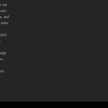
 als
 zum
e, auf
 oder
lich
e
d
olgt
n,
mmt
r