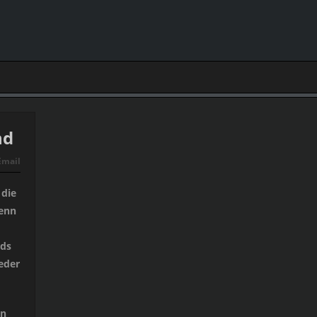
nd
Email
 die
denn
nds
ieder
in