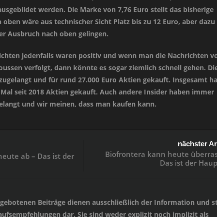
usgebildet werden. Die Marke von 7,76 Euro stellt das bisherige
h oben wäre aus technischer Sicht Platz bis zu 12 Euro, aber dazu
der Ausbruch nach oben gelingen.
ichten jedenfalls waren positiv und wenn man die Nachrichten v
oussen verfolgt, dann könnte es sogar ziemlich schnell gehen. Di
 zugelangt und für rund 27.000 Euro Aktien gekauft. Insgesamt ha
 Mal seit 2018 Aktien gekauft. Auch andere Insider haben immer
gelangt und wir meinen, dass man kaufen kann.
nächster Ar
Biofrontera kann heute überra
heute ab – Das ist der
Das ist der Hau
angebotenen Beiträge dienen ausschließlich der Information und st
ufsempfehlungen dar. Sie sind weder explizit noch implizit als