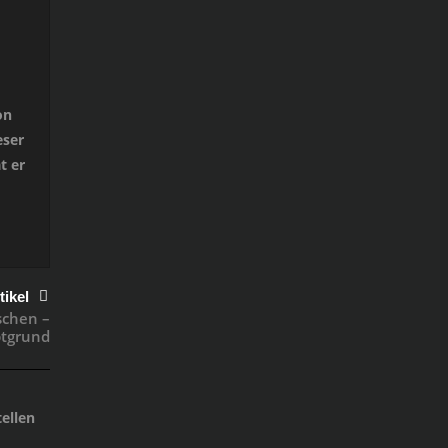
on
eser
t er
tikel
schen –
ptgrund
ellen