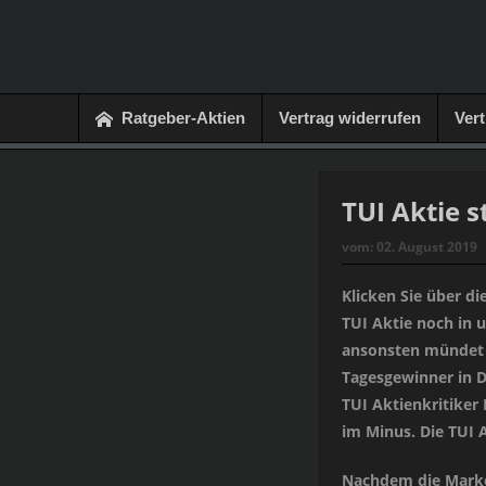
Ratgeber-Aktien
Vertrag widerrufen
Ver
TUI Aktie s
vom:
02. August 2019
Klicken Sie über di
TUI Aktie noch in u
ansonsten mündet d
Tagesgewinner in D
TUI Aktienkritiker 
im Minus. Die TUI A
Nachdem die Marke v