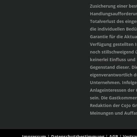
Zusicherung einer be
Handlungsaufforderung
Totalverlust des einge
die individuellen Bed
Garantie für die Aktua
Verfügung gestellten
noch stillschweigend 
keinerlei Einfluss und
Gegenstand dieser. Di
eigenverantwortlich 
Unternehmen. Infolged
Anlageinteressen der
sein. Die Gastkommen
Redaktion der CoJo G
Meinungen und Auffas
Impressum
|
Datenschutzbestimmung
|
AGB
|
Vertra