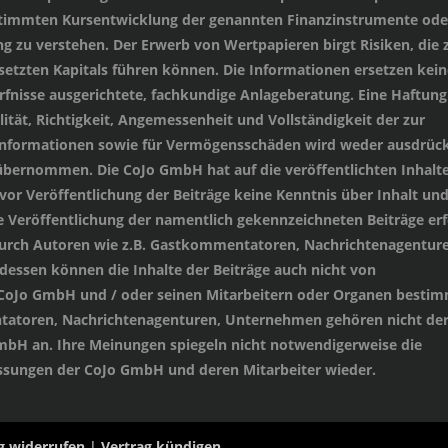
stimmten Kursentwicklung der genannten Finanzinstrumente oder
 zu verstehen. Der Erwerb von Wertpapieren birgt Risiken, die
setzten Kapitals führen können. Die Informationen ersetzen kein
ürfnisse ausgerichtete, fachkundige Anlageberatung. Eine Haftung
lität, Richtigkeit, Angemessenheit und Vollständigkeit der zur
 Informationen sowie für Vermögensschäden wird weder ausdrück
übernommen. Die CoJo GmbH hat auf die veröffentlichten Inhalt
 vor Veröffentlichung der Beiträge keine Kenntnis über Inhalt un
e Veröffentlichung der namentlich gekennzeichneten Beiträge erf
durch Autoren wie z.B. Gastkommentatoren, Nachrichtenagenture
essen können die Inhalte der Beiträge auch nicht von
 CoJo GmbH und / oder seinen Mitarbeitern oder Organen besti
tatoren, Nachrichtenagenturen, Unternehmen gehören nicht de
mbH an. Ihre Meinungen spiegeln nicht notwendigerweise die
sungen der CoJo GmbH und deren Mitarbeiter wieder.
g widerrufen
|
Vertrag kündigen