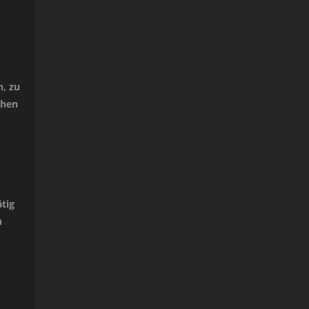
, zu
chen
tig
n