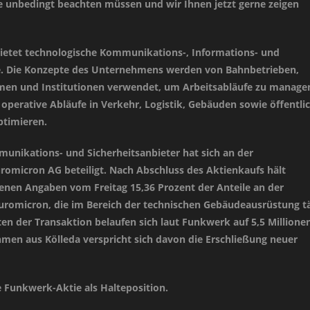
ie unbedingt beachten müssen und wir Ihnen jetzt gerne zeigen
ietet technologische Kommunikations-, Informations- und
e. Die Konzepte des Unternehmens werden von Bahnbetrieben,
men und Institutionen verwendet, um Arbeitsabläufe zu managen
 operative Abläufe in Verkehr, Logistik, Gebäuden sowie öffentli
ptimieren.
unikations- und Sicherheitsanbieter hat sich an der
romicron AG beteiligt. Nach Abschluss des Aktienkaufs hält
nen Angaben vom Freitag 15,36 Prozent der Anteile an der
romicron, die im Bereich der technischen Gebäudeausrüstung tä
ten der Transaktion belaufen sich laut Funkwerk auf 5,5 Millione
men aus Kölleda verspricht sich davon die Erschließung neuer
e Funkwerk-Aktie als Halteposition.