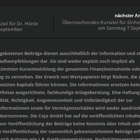
nächster Ar
Überraschendes Kursziel für Einhel
iel für Dr. Hönle
am Samstag 7.Sep
September
angebotenen Beiträge dienen ausschließlich der Information und st
ufsempfehlungen dar. Sie sind weder explizit noch implizit als
stimmten Kursentwicklung der genannten Finanzinstrumente oder
 zu verstehen. Der Erwerb von Wertpapieren birgt Risiken, die
setzten Kapitals führen können. Die Informationen ersetzen kein
ürfnisse ausgerichtete, fachkundige Anlageberatung. Eine Haftung
lität, Richtigkeit, Angemessenheit und Vollständigkeit der zur
 Informationen sowie für Vermögensschäden wird weder ausdrück
übernommen. Die CoJo GmbH hat auf die veröffentlichten Inhalt
 vor Veröffentlichung der Beiträge keine Kenntnis über Inhalt un
e Veröffentlichung der namentlich gekennzeichneten Beiträge erf
durch Autoren wie z.B. Gastkommentatoren, Nachrichtenagenture