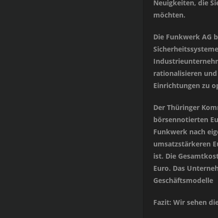
Neuigkeiten, die S
möchten.
Die Funkwerk AG b
Sicherheitssystem
Industrieunterneh
rationalisieren und
Einrichtungen zu o
Der Thüringer Komm
börsennotierten Eu
Funkwerk nach eige
umsatzstärkeren Eu
ist. Die Gesamtkos
Euro. Das Unterneh
Geschäftsmodelle
Fazit: Wir sehen di