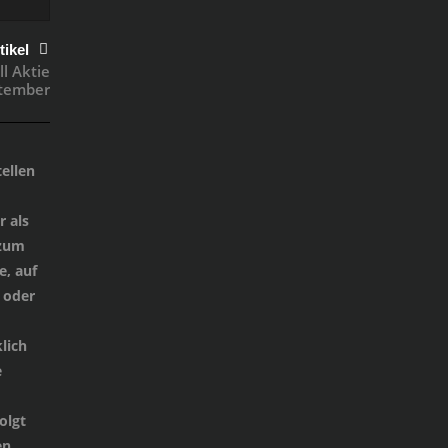
tikel
l Aktie
tember
ellen
 als
 zum
e, auf
 oder
lich
e
d
olgt
n,