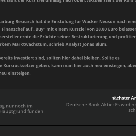
res läuft der Kurs trendmäßig nach oben. Aktuell steht der Kurs 
rburg Research hat die Einstufung für Wacker Neuson nach ein
inanzchef auf „Buy“ mit einem Kursziel von 28,80 Euro belasse
rsteller ernte die Früchte seiner Restrukturierung und profitier
tarkem Marktwachstum, schrieb Analyst Jonas Blum.
bereits investiert sind, sollten hier dabei bleiben. Sollte es
 Kursrücksetzer geben, kann man hier auch neu einsteigen, abe
neu einsteigen.
nächster Ar
Deutsche Bank Aktie: Es wird no
tag nur noch im
sch
 Hauptgrund für den