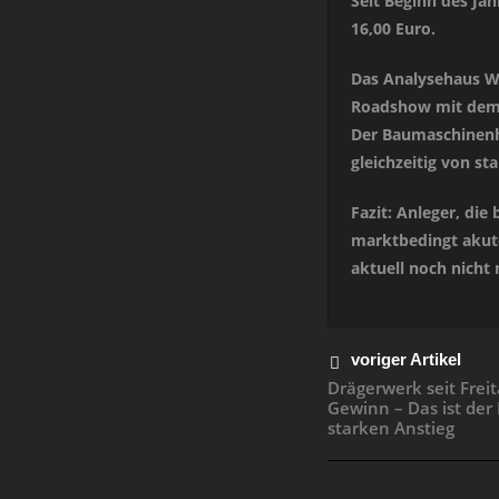
Seit Beginn des Jah
16,00 Euro.
Das Analysehaus Wa
Roadshow mit dem F
Der Baumaschinenhe
gleichzeitig von s
Fazit: Anleger, die 
marktbedingt akute
aktuell noch nicht 
voriger Artikel
Drägerwerk seit Frei
Gewinn – Das ist der
starken Anstieg