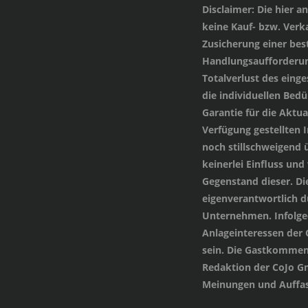
Disclaimer
: Die hier 
keine Kauf- bzw. Verka
Zusicherung einer be
Handlungsaufforderung
Totalverlust des einge
die individuellen Bed
Garantie für die Aktua
Verfügung gestellten
noch stillschweigend 
keinerlei Einfluss und
Gegenstand dieser. Di
eigenverantwortlich 
Unternehmen. Infolged
Anlageinteressen der
sein. Die Gastkommen
Redaktion der CoJo G
Meinungen und Auffas