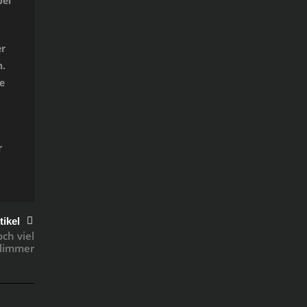
bei
er
n.
e
r
tikel
ch viel
limmer