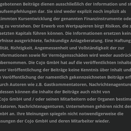
angebotenen Beiträge dienen ausschließlich der Information und st
ufsempfehlungen dar. Sie sind weder explizit noch implizit als
stimmten Kursentwicklung der genannten Finanzinstrumente oder
 zu verstehen. Der Erwerb von Wertpapieren birgt Risiken, die
setzten Kapitals führen können. Die Informationen ersetzen kein
ürfnisse ausgerichtete, fachkundige Anlageberatung. Eine Haftung
lität, Richtigkeit, Angemessenheit und Vollständigkeit der zur
 Informationen sowie für Vermögensschäden wird weder ausdrück
übernommen. Die CoJo GmbH hat auf die veröffentlichten Inhalt
 vor Veröffentlichung der Beiträge keine Kenntnis über Inhalt un
e Veröffentlichung der namentlich gekennzeichneten Beiträge erf
durch Autoren wie z.B. Gastkommentatoren, Nachrichtenagenture
essen können die Inhalte der Beiträge auch nicht von
 CoJo GmbH und / oder seinen Mitarbeitern oder Organen besti
tatoren, Nachrichtenagenturen, Unternehmen gehören nicht de
mbH an. Ihre Meinungen spiegeln nicht notwendigerweise die
sungen der CoJo GmbH und deren Mitarbeiter wieder.