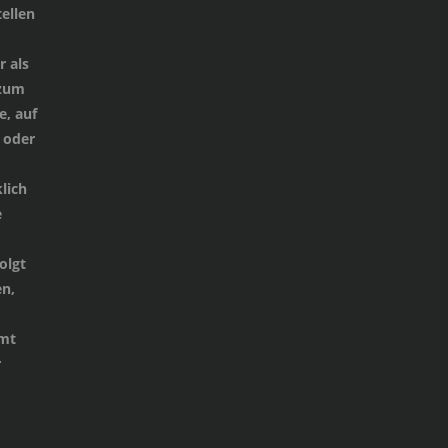
ellen
 als
 zum
e, auf
 oder
lich
e
d
olgt
n,
mmt
r