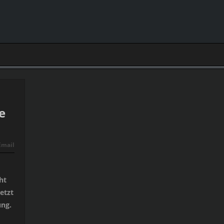
e
Email
ht
etzt
ung.