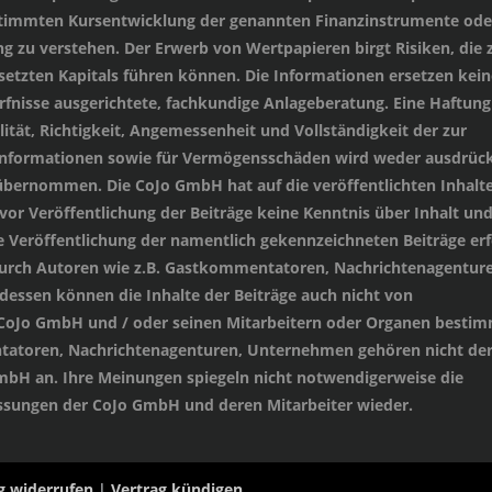
stimmten Kursentwicklung der genannten Finanzinstrumente oder
 zu verstehen. Der Erwerb von Wertpapieren birgt Risiken, die
setzten Kapitals führen können. Die Informationen ersetzen kein
ürfnisse ausgerichtete, fachkundige Anlageberatung. Eine Haftung
lität, Richtigkeit, Angemessenheit und Vollständigkeit der zur
 Informationen sowie für Vermögensschäden wird weder ausdrück
übernommen. Die CoJo GmbH hat auf die veröffentlichten Inhalt
 vor Veröffentlichung der Beiträge keine Kenntnis über Inhalt un
e Veröffentlichung der namentlich gekennzeichneten Beiträge erf
durch Autoren wie z.B. Gastkommentatoren, Nachrichtenagenture
essen können die Inhalte der Beiträge auch nicht von
 CoJo GmbH und / oder seinen Mitarbeitern oder Organen besti
tatoren, Nachrichtenagenturen, Unternehmen gehören nicht de
mbH an. Ihre Meinungen spiegeln nicht notwendigerweise die
sungen der CoJo GmbH und deren Mitarbeiter wieder.
g widerrufen
|
Vertrag kündigen