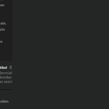
len
eln.
zin
en
tikel
lennial
Bombe:
t sein!
ellen