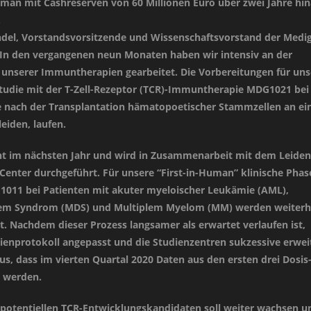
 man mit Cashreserven von 60 Millionen Euro über zwei Jahre hi
.
ndel, Vorstandsvorsitzende und Wissenschaftsvorstand der Medi
In den vergangenen neun Monaten haben wir intensiv an der
unserer Immuntherapien gearbeitet. Die Vorbereitungen für uns
Studie mit der T-Zell-Rezeptor (TCR)-Immuntherapie MDG1021 bei
e nach der Transplantation hämatopoetischer Stammzellen an e
leiden, laufen.
nt im nächsten Jahr und wird in Zusammenarbeit mit dem Leiden
 Center durchgeführt. Für unsere “First-in-Human” klinische Phas
G1011 bei Patienten mit akuter myeloischer Leukämie (AML),
em Syndrom (MDS) und Multiplem Myelom (MM) werden weiterh
t. Nachdem dieser Prozess langsamer als erwartet verlaufen ist,
ienprotokoll angepasst und die Studienzentren sukzessive erwei
s, dass im vierten Quartal 2020 Daten aus den ersten drei Dosis
n werden.
 potentiellen TCR-Entwicklungskandidaten soll weiter wachsen u