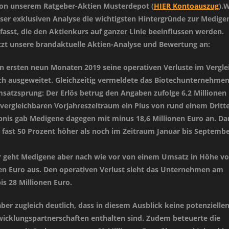
on unserem Ratgeber-Aktien Musterdepot (
HIER Kontoauszug
).W
ieser exklusiven Analyse die wichtigsten Hintergründe zur Medige
sst, die den Aktienkurs auf ganzer Linie beeinflussen werden.
etzt unsere brandaktuelle Aktien-Analyse und Bewertung an:
n ersten neun Monaten 2019 seine operativen Verluste im Vergle
ch ausgeweitet. Gleichzeitig vermeldete das Biotechunternehme
satzsprung: Der Erlös betrug den Angaben zufolge 6,2 Millionen
vergleichbaren Vorjahreszeitraum ein Plus von rund einem Dritte
bnis gab Medigene dagegen mit minus 18,6 Millionen Euro an. Da
 fast 50 Prozent höher als noch im Zeitraum Januar bis Septemb
r geht Medigene aber nach wie vor von einem Umsatz in Höhe v
onen Euro aus. Den operativen Verlust sieht das Unternehmen am
is 28 Millionen Euro.
er zugleich deutlich, dass in diesem Ausblick keine potenzielle
icklungspartnerschaften enthalten sind. Zudem beteuerte die