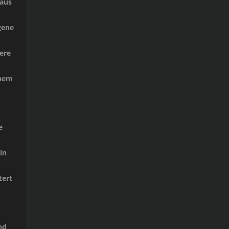
naus
gene
ere
inem
e
in
tert
-
nd