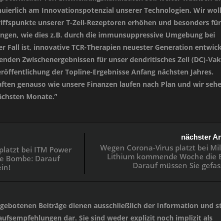
nuierlich am Innovationspotenzial unserer Technologien. Wir wol
iffspunkte unserer T-Zell-Rezeptoren erhöhen und besonders für
ngen, wie dies z.B. durch die immunsuppressive Umgebung bei
r Fall ist, innovative TCR-Therapien neuester Generation entwick
enden Zwischenergebnissen für unser dendritisches Zell (DC)-Vak
eröffentlichung der Topline-Ergebnisse Anfang nächsten Jahres.
ften genauso wie unsere Finanzen laufen nach Plan und wir seh
ächsten Monate.”
nächster Ar
Wegen Corona-Virus platzt bei Mil
latzt bei ITM Power
Lithium kommende Woche die 
e Bombe: Darauf
Darauf müssen Sie gefass
in!
angebotenen Beiträge dienen ausschließlich der Information und st
ufsempfehlungen dar. Sie sind weder explizit noch implizit als