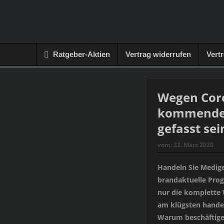
Ratgeber-Aktien
Vertrag widerrufen
Vert
Wegen Coro
kommende 
gefasst sei
vom:
22. März 2020
Handeln Sie Medige
brandaktuelle Prog
nur die komplette 
am klügsten handel
Warum beschäftigen