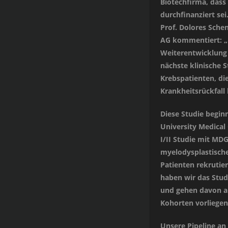
Biotechfirma, dass
durchfinanziert sei
Prof. Dolores Sche
AG kommentiert: „
Weiterentwicklung 
nächste klinische 
Krebspatienten, di
Krankheitsrückfall 
Diese Studie begin
University Medical
I/II Studie mit MD
myelodysplastisch
Patienten rekrutier
haben wir das Stud
und gehen davon au
Kohorten vorliege
Unsere Pipeline an