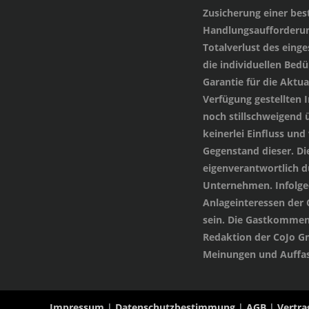
Zusicherung einer be
Handlungsaufforderung
Totalverlust des einge
die individuellen Bed
Garantie für die Aktua
Verfügung gestellten
noch stillschweigend 
keinerlei Einfluss und
Gegenstand dieser. Di
eigenverantwortlich 
Unternehmen. Infolged
Anlageinteressen der
sein. Die Gastkommen
Redaktion der CoJo G
Meinungen und Auffas
Impressum
|
Datenschutzbestimmung
|
AGB
|
Vertra