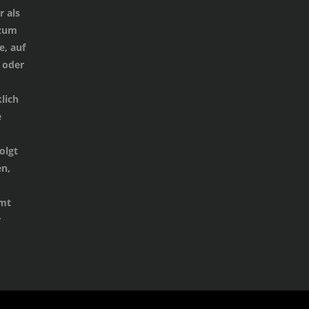
 als
 zum
e, auf
 oder
lich
e
d
olgt
n,
mmt
r