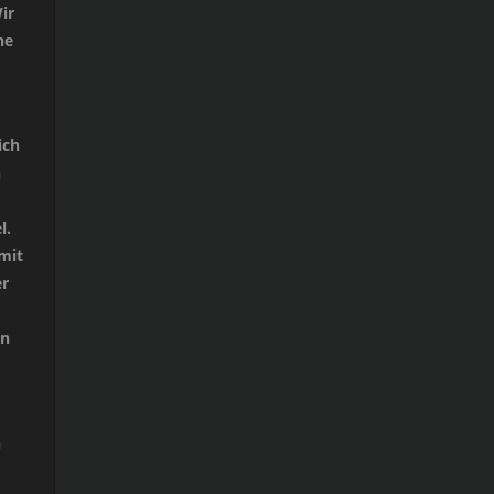
ir
ne
ich
n
l.
mit
er
on
n