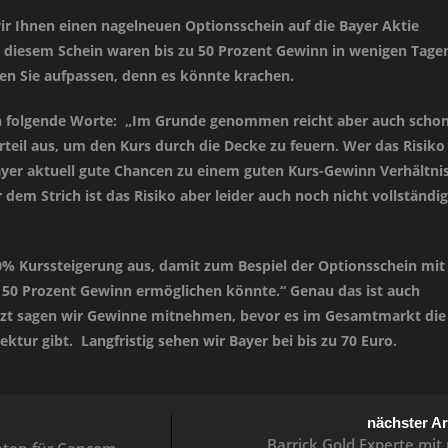
wir Ihnen einen nagelneuen Optionsschein auf die Bayer Aktie
t diesem Schein waren bis zu 50 Prozent Gewinn in wenigen Tage
en Sie aufpassen, denn es könnte krachen.
an folgende Worte: „Im Grunde genommen reicht aber auch schon
rteil aus, um den Kurs durch die Decke zu feuern. Wer das Risiko
ayer aktuell gute Chancen zu einem guten Kurs-Gewinn Verhältni
 dem Strich ist das Risiko aber leider auch noch nicht vollständig
0% Kurssteigerung aus, damit zum Bespiel der Optionsschein mit
50 Prozent Gewinn ermöglichen könnte.“ Genau das ist auch
etzt sagen wir Gewinne mitnehmen, bevor es im Gesamtmarkt die
ktur gibt. Langfristig sehen wir Bayer bei bis zu 70 Euro.
nächster Ar
Barrick Gold Experte mi
hten für Cancom