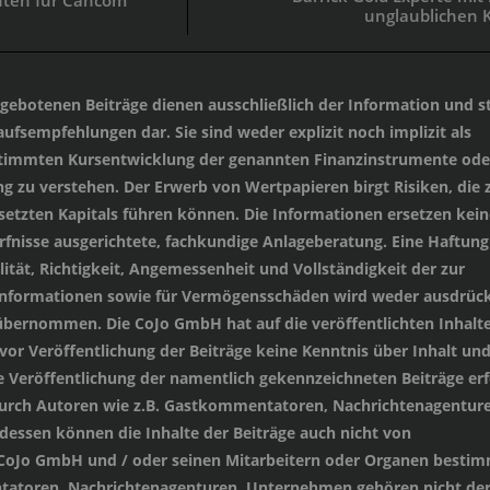
unglaublichen K
angebotenen Beiträge dienen ausschließlich der Information und st
ufsempfehlungen dar. Sie sind weder explizit noch implizit als
stimmten Kursentwicklung der genannten Finanzinstrumente oder
 zu verstehen. Der Erwerb von Wertpapieren birgt Risiken, die
setzten Kapitals führen können. Die Informationen ersetzen kein
ürfnisse ausgerichtete, fachkundige Anlageberatung. Eine Haftung
lität, Richtigkeit, Angemessenheit und Vollständigkeit der zur
 Informationen sowie für Vermögensschäden wird weder ausdrück
übernommen. Die CoJo GmbH hat auf die veröffentlichten Inhalt
 vor Veröffentlichung der Beiträge keine Kenntnis über Inhalt un
e Veröffentlichung der namentlich gekennzeichneten Beiträge erf
durch Autoren wie z.B. Gastkommentatoren, Nachrichtenagenture
essen können die Inhalte der Beiträge auch nicht von
 CoJo GmbH und / oder seinen Mitarbeitern oder Organen besti
tatoren, Nachrichtenagenturen, Unternehmen gehören nicht de