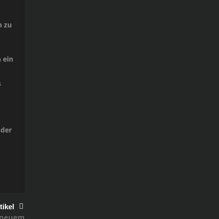
n zu
 ein
s
 der
tikel
t neuem