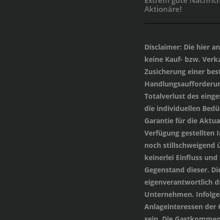
Aktionäre!
Disclaimer
: Die hier 
keine Kauf- bzw. Verka
Zusicherung einer be
Handlungsaufforderung
Totalverlust des einge
die individuellen Bed
Garantie für die Aktua
Verfügung gestellten
noch stillschweigend 
keinerlei Einfluss und
Gegenstand dieser. Di
eigenverantwortlich 
Unternehmen. Infolged
Anlageinteressen der
sein. Die Gastkommen