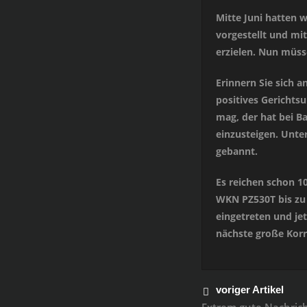
Mitte Juni hatten 
vorgestellt und mi
erzielen. Nun müss
Erinnern Sie sich 
positives Gerichtsu
mag, der hat bei B
einzusteigen. Unter
gebannt.
Es reichen schon 1
WKN PZ530T bis zu 
eingetreten und j
nächste große Korre
voriger Artikel
Extrem gute Nachric