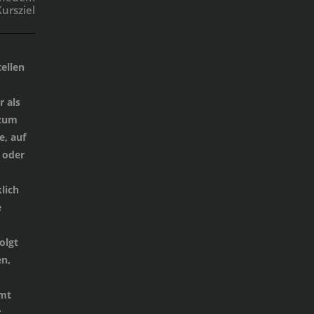
ursziel
ellen
 als
 zum
e, auf
 oder
lich
e
d
olgt
n,
mmt
r