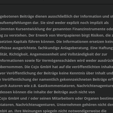
angebotenen Beiträge dienen ausschließlich der Information und st
ufsempfehlungen dar. Sie sind weder explizit noch implizit als
stimmten Kursentwicklung der genannten Finanzinstrumente oder
 zu verstehen. Der Erwerb von Wertpapieren birgt Risiken, die
setzten Kapitals führen können. Die Informationen ersetzen kein
ürfnisse ausgerichtete, fachkundige Anlageberatung. Eine Haftung
lität, Richtigkeit, Angemessenheit und Vollständigkeit der zur
 Informationen sowie für Vermögensschäden wird weder ausdrück
übernommen. Die CoJo GmbH hat auf die veröffentlichten Inhalt
 vor Veröffentlichung der Beiträge keine Kenntnis über Inhalt un
e Veröffentlichung der namentlich gekennzeichneten Beiträge erf
durch Autoren wie z.B. Gastkommentatoren, Nachrichtenagenture
essen können die Inhalte der Beiträge auch nicht von
 CoJo GmbH und / oder seinen Mitarbeitern oder Organen besti
tatoren, Nachrichtenagenturen, Unternehmen gehören nicht de
mbH an. Ihre Meinungen spiegeln nicht notwendigerweise die