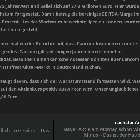
rjahreswert und belief sich auf 27,8 Millionen Euro. Hier wurde 
hstum fortgesetzt. Damit betrug die bereinigte EBITDA-Marge im
,5 Prozent. Um das Wachstum bewerkstelligen zu können, wurde
beiter eingestellt.
mer mal wieder Gerüchte auf, dass Cancom fusionieren könnte.
lgendes: Cancom gilt seit einigen Jahren bereits ohnehin
idat. Besonders amerikanische Adressen könnten über Cancom
en ITInfrastruktur-Markt in Deutschland suchen.
erzeugt davon, dass sich der Wachstumstrend fortsetzen wird, wa
h auf den Aktienkurs positiv auswirken wird. Unser unglaubliches
5,00 Euro.
nächster Ar
Bayer Aktie am Montag schon wi
dlich im Gewinn – Das
Minus – Das ist der Hau