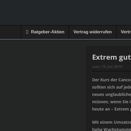
Ratgeber-Aktien
Vertrag widerrufen
Vert
Extrem gut
vom:
15. Juli 2019
Der Kurs der Cancom
sollten sich auf je
neues unglaubliche
müssen, wenn Sie i
heute an – Extrem 
Mit einem Umsatzan
hohe Wachstumstem