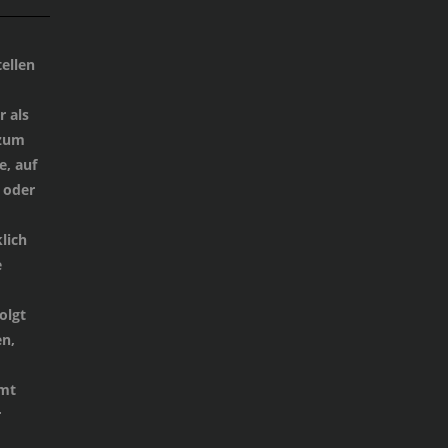
ellen
 als
 zum
e, auf
 oder
lich
e
d
olgt
n,
mmt
r