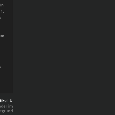
in
 1.
n
 Im
s
tikel
eder im
ptgrund