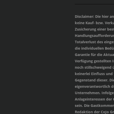
Disclaimer
: Die hier 
keine Kauf- bzw. Verka
Zusicherung einer be
Handlungsaufforderung
Totalverlust des einge
die individuellen Bed
Garantie für die Aktua
Verfügung gestellten
noch stillschweigend 
keinerlei Einfluss und
Gegenstand dieser. Di
eigenverantwortlich 
Unternehmen. Infolged
Anlageinteressen der
sein. Die Gastkommen
Redaktion der CoJo G