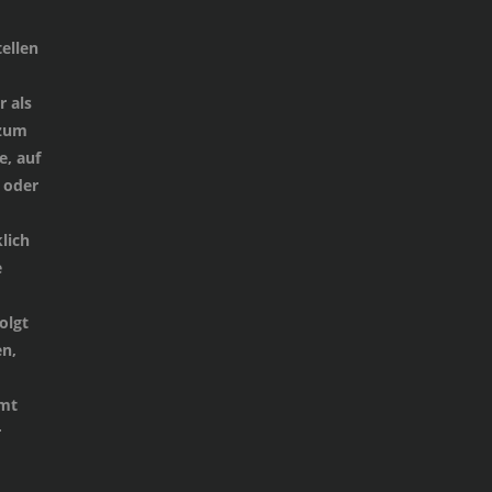
ellen
 als
 zum
e, auf
 oder
lich
e
d
olgt
n,
mmt
r