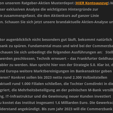
on unserem Ratgeber-Aktien Musterdepot (
HIER Kontoauszug
).W
eser exklusiven Analyse die wichtigsten Hintergründe zur
 zusammengefasst, die den Aktienkurs auf ganzer Linie
n. Schauen Sie sich jetzt unsere brandaktuelle Aktien-Analyse u
or augenblicklich nicht besonders gut läuft, bekommt natürlich
ank zu spüren. Fundamental muss und wird bei der Commerzb
 Schauen Sie sich unbedingt die folgenden Ausführungen an: Stel
n werden geschlossen, Technik erneuert – das Frankfurter Geldhau
abler zu werden. Man spricht hier von der Strategie 5.0. Klar ist, 
 und Europa weitere Marktbereinigungen im Bankensektor geben
ieren? Konkret sollen bis 2023 netto rund 2.300 Vollzeitstellen
aktuell rund 1.000 Filialen schließen, die Tochter Comdirekt in di
iert, die Mehrheitsbeteiligung an der polnischen M-Bank versil
ung, IT-Infrastruktur und die Gewinnung neuer Kunden investiert
kostet das Institut insgesamt 1,6 Milliarden Euro. Die Gewerksc
Widerstand angekündigt. Bis zum Jahr 2023 will die Commerzbank 