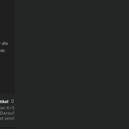
 die
nk-
r
tikel
bei K+S
Darauf
t sein!