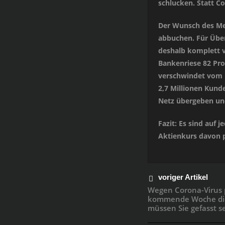
schlucken. Statt C
Der Wunsch des Meg
abbuchen. Für Übe
deshalb komplett 
Bankenriese 82 Pro
verschwindet vom M
2,7 Millionen Kund
Netz übergeben un
Fazit: Es sind auf 
Aktienkurs davon pr
voriger Artikel
Wegen Corona-Virus pl
kommende Woche di
müssen Sie gefasst se