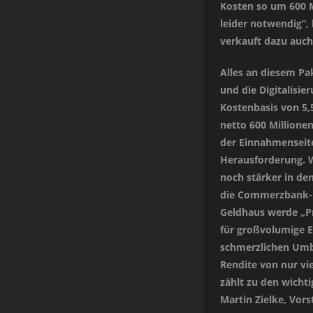
Kosten so um 600 M
leider notwendig“,
verkauft dazu auch
Alles an diesem Pak
und die Digitalisie
Kostenbasis von 5,5
netto 600 Millione
der Einnahmenseite 
Herausforderung. W
noch stärker in de
die Commerzbank-K
Geldhaus werde „P
für großvolumige Ei
schmerzlichen Umba
Rendite von nur vi
zählt zu den wicht
Martin Zielke, Vor