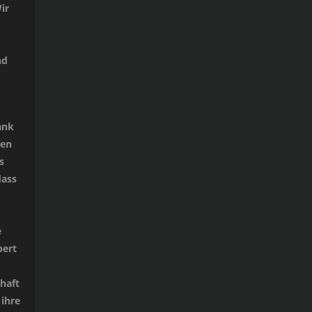
ir
nd
ank
len
s
dass
e
bert
haft
ihre