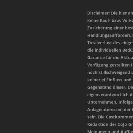
Disclaimer
: Die hier 
keine Kauf- bzw. Verka
Zusicherung einer be
Handlungsaufforderung
Totalverlust des einge
die individuellen Bed
Garantie für die Aktua
Verfügung gestellten
noch stillschweigend 
keinerlei Einfluss und
Gegenstand dieser. Di
eigenverantwortlich 
Unternehmen. Infolged
Anlageinteressen der
sein. Die Gastkommen
Redaktion der CoJo G
Meinungen und Auffas