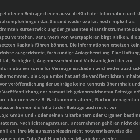
angebotenen Beiträge dienen ausschließlich der Information und st
ufsempfehlungen dar. Sie sind weder explizit noch implizit als
stimmten Kursentwicklung der genannten Finanzinstrumente oder
 zu verstehen. Der Erwerb von Wertpapieren birgt Risiken, die
setzten Kapitals führen können. Die Informationen ersetzen kein
ürfnisse ausgerichtete, fachkundige Anlageberatung. Eine Haftung
lität, Richtigkeit, Angemessenheit und Vollständigkeit der zur
 Informationen sowie für Vermögensschäden wird weder ausdrück
übernommen. Die CoJo GmbH hat auf die veröffentlichten Inhalt
 vor Veröffentlichung der Beiträge keine Kenntnis über Inhalt un
e Veröffentlichung der namentlich gekennzeichneten Beiträge erf
durch Autoren wie z.B. Gastkommentatoren, Nachrichtenagenture
essen können die Inhalte der Beiträge auch nicht von
 CoJo GmbH und / oder seinen Mitarbeitern oder Organen besti
tatoren, Nachrichtenagenturen, Unternehmen gehören nicht de
mbH an. Ihre Meinungen spiegeln nicht notwendigerweise die
sungen der CoJo GmbH und deren Mitarbeiter wieder.