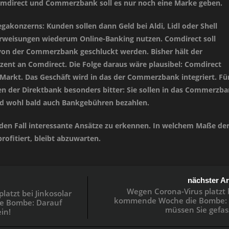
omdirect und Commerzbank soll es nur noch eine Marke geben.
akonzerns: Kunden sollen dann Geld bei Aldi, Lidl oder Shell
rweisungen wiederum Online-Banking nutzen. Comdirect soll
von der Commerzbank geschluckt werden. Bisher hält der
zent an Comdirect. Die Folge daraus wäre plausibel: Comdirect
arkt. Das Geschäft wird in das der Commerzbank integriert. Für
en der Direktbank besonders bitter: Sie sollen in das Commerzba
d wohl bald auch Bankgebühren bezahlen.
jeden Fall interessante Ansätze zu erkennen. In welchem Maße de
ofitiert, bleibt abzuwarten.
nächster Ar
Wegen Corona-Virus platzt 
atzt bei Jinkosolar
kommende Woche die Bombe: 
e Bombe: Darauf
müssen Sie gefass
in!