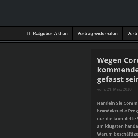
Ratgeber-Aktien
Vertrag widerrufen
Vert
Wegen Coro
kommende 
gefasst sei
vom:
21. März 2020
Handeln Sie Comme
brandaktuelle Prog
nur die komplette 
am klügsten handel
Warum beschäftigen