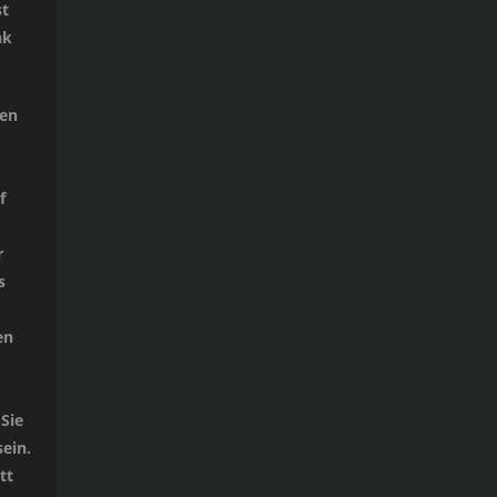
st
nk
ken
f
r
s
en
Sie
ein.
tt