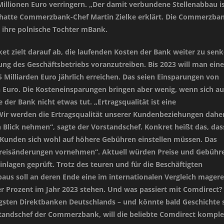
illionen Euro verringern. „Der damit verbundene Stellenabbau i
 hatte Commerzbank-Chef Martin Zielke erklärt. Die Commerzba
 ihre polnische Tochter mBank.
et zielt darauf ab, die laufenden Kosten der Bank weiter zu sen
rung des Geschäftsbetriebs voranzutreiben. Bis 2023 will man eine
 Milliarden Euro jährlich erreichen. Das seien Einsparungen von
n Euro. Die Kosteneinsparungen bringen aber wenig, wenn sich au
der Bank nicht etwas tut. „Ertragsqualität ist eine
ir werden die Ertragsqualität unserer Kundenbeziehungen dahe
n Blick nehmen“, sagte der Vorstandschef. Konkret heißt das, das
unden sich wohl auf höhere Gebühren einstellen müssen. Das
reisänderungen vornehmen“. Aktuell würden Preise und Gebühr
nlagen geprüft. Trotz des teuren und für die Beschäftigten
us soll an deren Ende eine im internationalen Vergleich magere
er Prozent im Jahr 2023 stehen. Und was passiert mit Comdirect? 
igsten Direktbanken Deutschlands – und könnte bald Geschichte s
standschef der Commerzbank, will die beliebte Comdirect komple