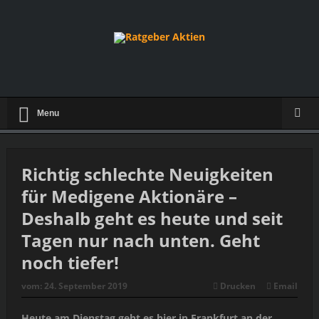
Menu
Richtig schlechte Neuigkeiten
für Medigene Aktionäre –
Deshalb geht es heute und seit
Tagen nur nach unten. Geht
noch tiefer!
vom:
24. September 2019
Drucken
Email
Heute am Dienstag geht es hier in Frankfurt an der